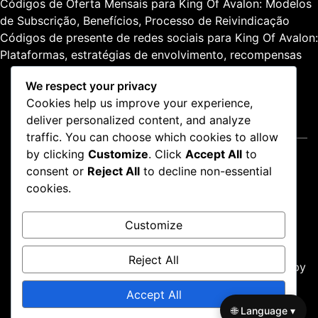
Códigos de Oferta Mensais para King Of Avalon: Modelos
de Subscrição, Benefícios, Processo de Reivindicação
Códigos de presente de redes sociais para King Of Avalon:
Plataformas, estratégias de envolvimento, recompensas
We respect your privacy
Cookies help us improve your experience,
deliver personalized content, and analyze
Jurídico
traffic. You can choose which cookies to allow
by clicking
Customize
. Click
Accept All
to
Termos e condições
consent or
Reject All
to decline non-essential
Entre em contato
cookies.
Cookies e rastreamento
Sua privacidade
Customize
Sobre
Reject All
Proudly powered by WordPress
|
Theme: news-box by
wpthemespace.com
.
Accept All
Termos e condições
Entre em contato
🌐 Language ▾