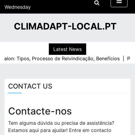
S
Wednesday
k
15/07/2026
i
14:49
CLIMADAPT-LOCAL.PT
p
t
o
c
Latest News
o
alon: Tipos, Processo de Reivindicação, Benefícios |
Prém
n
t
e
n
CONTACT US
t
Contacte-nos
Tem alguma dúvida ou precisa de assistência?
Estamos aqui para ajudar! Entre em contacto