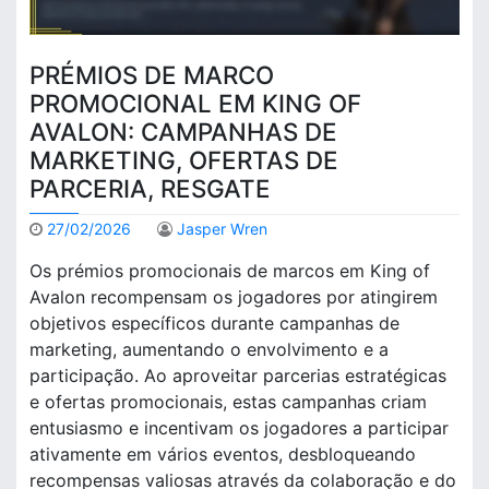
PRÉMIOS DE MARCO
PROMOCIONAL EM KING OF
AVALON: CAMPANHAS DE
MARKETING, OFERTAS DE
PARCERIA, RESGATE
27/02/2026
Jasper Wren
Os prémios promocionais de marcos em King of
Avalon recompensam os jogadores por atingirem
objetivos específicos durante campanhas de
marketing, aumentando o envolvimento e a
participação. Ao aproveitar parcerias estratégicas
e ofertas promocionais, estas campanhas criam
entusiasmo e incentivam os jogadores a participar
ativamente em vários eventos, desbloqueando
recompensas valiosas através da colaboração e do