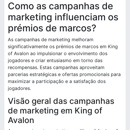
Como as campanhas de
marketing influenciam os
prémios de marcos?
As campanhas de marketing melhoram
significativamente os prémios de marcos em King
of Avalon ao impulsionar o envolvimento dos
jogadores e criar entusiasmo em torno das
recompensas. Estas campanhas aproveitam
parcerias estratégicas e ofertas promocionais para
maximizar a participação e a satisfação dos
jogadores.
Visão geral das campanhas
de marketing em King of
Avalon