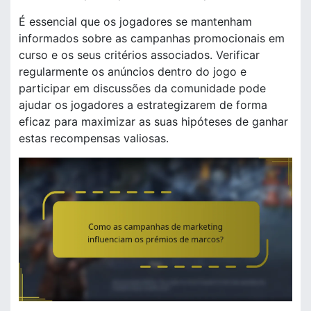
É essencial que os jogadores se mantenham
informados sobre as campanhas promocionais em
curso e os seus critérios associados. Verificar
regularmente os anúncios dentro do jogo e
participar em discussões da comunidade pode
ajudar os jogadores a estrategizarem de forma
eficaz para maximizar as suas hipóteses de ganhar
estas recompensas valiosas.