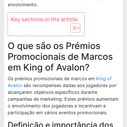
envolvimento.
Key sections in the article:
O que são os Prémios
Promocionais de Marcos
em King of Avalon?
Os prémios promocionais de marcos em
King of
Avalon
são recompensas dadas aos jogadores por
alcançarem objetivos específicos durante
campanhas de marketing. Estes prémios aumentam
o envolvimento dos jogadores e incentivam a
participação em vários eventos promocionais.
Definição e importância dos