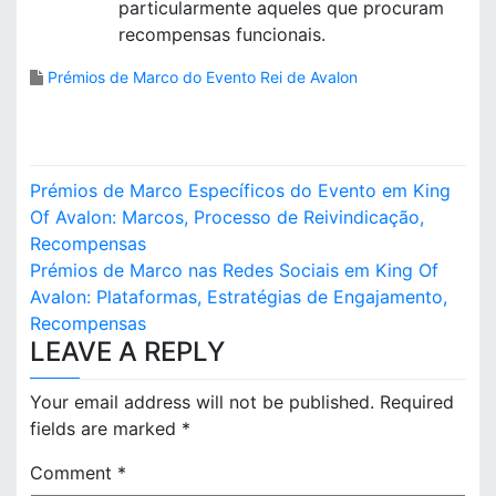
particularmente aqueles que procuram
recompensas funcionais.
Prémios de Marco do Evento Rei de Avalon
P
Prémios de Marco Específicos do Evento em King
o
Of Avalon: Marcos, Processo de Reivindicação,
Recompensas
s
Prémios de Marco nas Redes Sociais em King Of
Avalon: Plataformas, Estratégias de Engajamento,
t
Recompensas
n
LEAVE A REPLY
a
Your email address will not be published.
Required
v
fields are marked
*
i
Comment
*