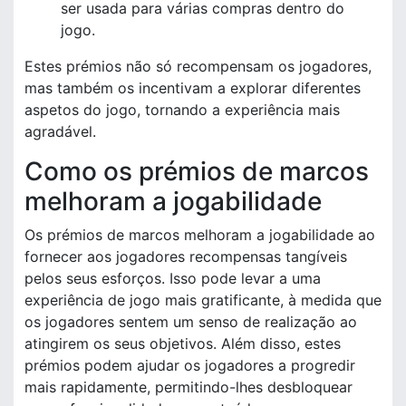
ser usada para várias compras dentro do
jogo.
Estes prémios não só recompensam os jogadores,
mas também os incentivam a explorar diferentes
aspetos do jogo, tornando a experiência mais
agradável.
Como os prémios de marcos
melhoram a jogabilidade
Os prémios de marcos melhoram a jogabilidade ao
fornecer aos jogadores recompensas tangíveis
pelos seus esforços. Isso pode levar a uma
experiência de jogo mais gratificante, à medida que
os jogadores sentem um senso de realização ao
atingirem os seus objetivos. Além disso, estes
prémios podem ajudar os jogadores a progredir
mais rapidamente, permitindo-lhes desbloquear