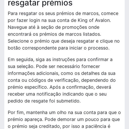
resgatar prémios
Para resgatar os seus prémios de marcos, comece
por fazer login na sua conta de King of Avalon.
Navegue até à seção de promoções onde
encontrará os prémios de marcos listados.
Selecione o prémio que deseja resgatar e clique no
botão correspondente para iniciar o processo.
Em seguida, siga as instruções para confirmar a
sua seleção. Pode ser necessário fornecer
informações adicionais, como os detalhes da sua
conta ou códigos de verificação, dependendo do
prémio específico. Após a confirmação, deverá
receber uma notificação indicando que o seu
pedido de resgate foi submetido.
Por fim, mantenha um olho na sua conta para que o
prémio apareça. Pode demorar um pouco para que
o prémio seja creditado, por isso a paciência é