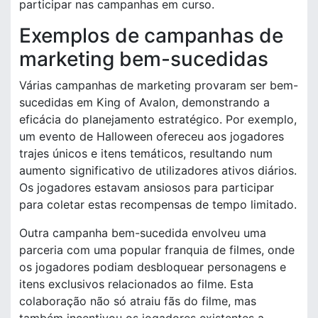
participar nas campanhas em curso.
Exemplos de campanhas de
marketing bem-sucedidas
Várias campanhas de marketing provaram ser bem-
sucedidas em King of Avalon, demonstrando a
eficácia do planejamento estratégico. Por exemplo,
um evento de Halloween ofereceu aos jogadores
trajes únicos e itens temáticos, resultando num
aumento significativo de utilizadores ativos diários.
Os jogadores estavam ansiosos para participar
para coletar estas recompensas de tempo limitado.
Outra campanha bem-sucedida envolveu uma
parceria com uma popular franquia de filmes, onde
os jogadores podiam desbloquear personagens e
itens exclusivos relacionados ao filme. Esta
colaboração não só atraiu fãs do filme, mas
também incentivou os jogadores existentes a