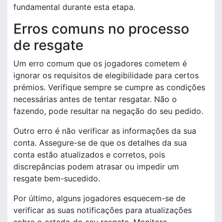
fundamental durante esta etapa.
Erros comuns no processo
de resgate
Um erro comum que os jogadores cometem é
ignorar os requisitos de elegibilidade para certos
prémios. Verifique sempre se cumpre as condições
necessárias antes de tentar resgatar. Não o
fazendo, pode resultar na negação do seu pedido.
Outro erro é não verificar as informações da sua
conta. Assegure-se de que os detalhes da sua
conta estão atualizados e corretos, pois
discrepâncias podem atrasar ou impedir um
resgate bem-sucedido.
Por último, alguns jogadores esquecem-se de
verificar as suas notificações para atualizações
sobre o estado do seu resgate. Monitore