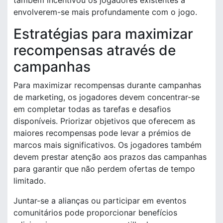
envolverem-se mais profundamente com o jogo.
Estratégias para maximizar
recompensas através de
campanhas
Para maximizar recompensas durante campanhas
de marketing, os jogadores devem concentrar-se
em completar todas as tarefas e desafios
disponíveis. Priorizar objetivos que oferecem as
maiores recompensas pode levar a prémios de
marcos mais significativos. Os jogadores também
devem prestar atenção aos prazos das campanhas
para garantir que não perdem ofertas de tempo
limitado.
Juntar-se a alianças ou participar em eventos
comunitários pode proporcionar benefícios