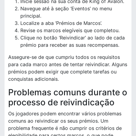
Inicie sessão na sua conta de King of Avalon.
Navegue até à seção ‘Eventos’ no menu
principal.
Localize a aba ‘Prémios de Marcos’.
Revise os marcos elegíveis que completou.
Clique no botão ‘Reivindicar’ ao lado de cada
prémio para receber as suas recompensas.
Assegure-se de que cumpriu todos os requisitos
para cada marco antes de tentar reivindicar. Alguns
prémios podem exigir que complete tarefas ou
conquistas adicionais.
Problemas comuns durante o
processo de reivindicação
Os jogadores podem encontrar vários problemas
comuns ao reivindicar os seus prémios. Um
problema frequente é não cumprir os critérios de
elegibilidade para certos marcos, o que pode