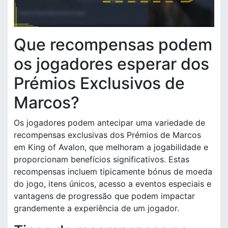
Que recompensas podem
os jogadores esperar dos
Prémios Exclusivos de
Marcos?
Os jogadores podem antecipar uma variedade de
recompensas exclusivas dos Prémios de Marcos
em King of Avalon, que melhoram a jogabilidade e
proporcionam benefícios significativos. Estas
recompensas incluem tipicamente bónus de moeda
do jogo, itens únicos, acesso a eventos especiais e
vantagens de progressão que podem impactar
grandemente a experiência de um jogador.