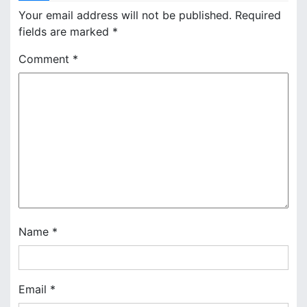
a
Your email address will not be published.
Required
v
fields are marked
*
i
Comment
*
g
a
t
i
o
n
Name
*
Email
*