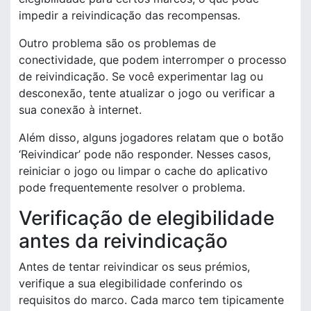
impedir a reivindicação das recompensas.
Outro problema são os problemas de
conectividade, que podem interromper o processo
de reivindicação. Se você experimentar lag ou
desconexão, tente atualizar o jogo ou verificar a
sua conexão à internet.
Além disso, alguns jogadores relatam que o botão
‘Reivindicar’ pode não responder. Nesses casos,
reiniciar o jogo ou limpar o cache do aplicativo
pode frequentemente resolver o problema.
Verificação de elegibilidade
antes da reivindicação
Antes de tentar reivindicar os seus prémios,
verifique a sua elegibilidade conferindo os
requisitos do marco. Cada marco tem tipicamente