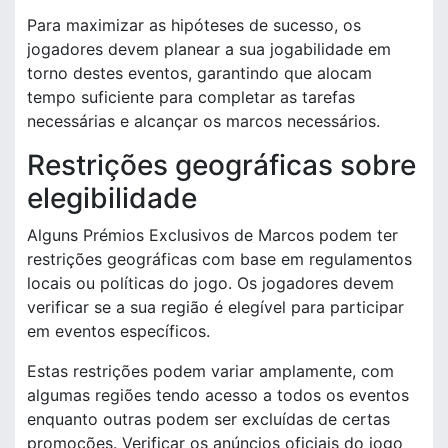
Para maximizar as hipóteses de sucesso, os
jogadores devem planear a sua jogabilidade em
torno destes eventos, garantindo que alocam
tempo suficiente para completar as tarefas
necessárias e alcançar os marcos necessários.
Restrições geográficas sobre
elegibilidade
Alguns Prémios Exclusivos de Marcos podem ter
restrições geográficas com base em regulamentos
locais ou políticas do jogo. Os jogadores devem
verificar se a sua região é elegível para participar
em eventos específicos.
Estas restrições podem variar amplamente, com
algumas regiões tendo acesso a todos os eventos
enquanto outras podem ser excluídas de certas
promoções. Verificar os anúncios oficiais do jogo