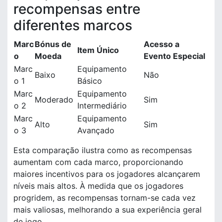
recompensas entre
diferentes marcos
Marc
Bónus de
Acesso a
Item Único
o
Moeda
Evento Especial
Marc
Equipamento
Baixo
Não
o 1
Básico
Marc
Equipamento
Moderado
Sim
o 2
Intermediário
Marc
Equipamento
Alto
Sim
o 3
Avançado
Esta comparação ilustra como as recompensas
aumentam com cada marco, proporcionando
maiores incentivos para os jogadores alcançarem
níveis mais altos. À medida que os jogadores
progridem, as recompensas tornam-se cada vez
mais valiosas, melhorando a sua experiência geral
de jogo.