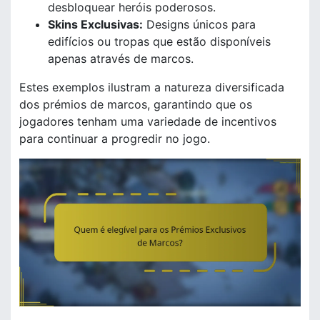
desbloquear heróis poderosos.
Skins Exclusivas:
Designs únicos para
edifícios ou tropas que estão disponíveis
apenas através de marcos.
Estes exemplos ilustram a natureza diversificada
dos prémios de marcos, garantindo que os
jogadores tenham uma variedade de incentivos
para continuar a progredir no jogo.