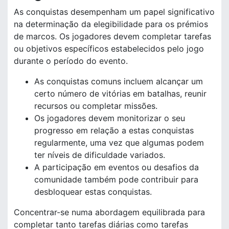
As conquistas desempenham um papel significativo
na determinação da elegibilidade para os prémios
de marcos. Os jogadores devem completar tarefas
ou objetivos específicos estabelecidos pelo jogo
durante o período do evento.
As conquistas comuns incluem alcançar um
certo número de vitórias em batalhas, reunir
recursos ou completar missões.
Os jogadores devem monitorizar o seu
progresso em relação a estas conquistas
regularmente, uma vez que algumas podem
ter níveis de dificuldade variados.
A participação em eventos ou desafios da
comunidade também pode contribuir para
desbloquear estas conquistas.
Concentrar-se numa abordagem equilibrada para
completar tanto tarefas diárias como tarefas