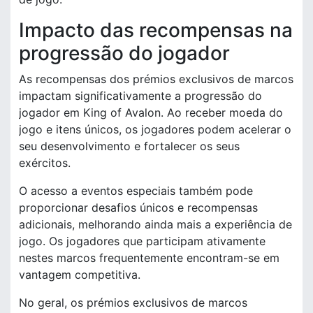
Impacto das recompensas na
progressão do jogador
As recompensas dos prémios exclusivos de marcos
impactam significativamente a progressão do
jogador em King of Avalon. Ao receber moeda do
jogo e itens únicos, os jogadores podem acelerar o
seu desenvolvimento e fortalecer os seus
exércitos.
O acesso a eventos especiais também pode
proporcionar desafios únicos e recompensas
adicionais, melhorando ainda mais a experiência de
jogo. Os jogadores que participam ativamente
nestes marcos frequentemente encontram-se em
vantagem competitiva.
No geral, os prémios exclusivos de marcos