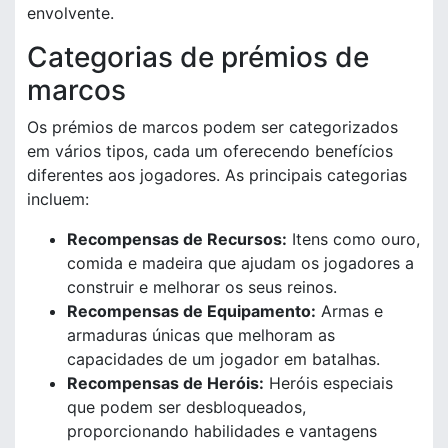
envolvente.
Categorias de prémios de
marcos
Os prémios de marcos podem ser categorizados
em vários tipos, cada um oferecendo benefícios
diferentes aos jogadores. As principais categorias
incluem:
Recompensas de Recursos:
Itens como ouro,
comida e madeira que ajudam os jogadores a
construir e melhorar os seus reinos.
Recompensas de Equipamento:
Armas e
armaduras únicas que melhoram as
capacidades de um jogador em batalhas.
Recompensas de Heróis:
Heróis especiais
que podem ser desbloqueados,
proporcionando habilidades e vantagens