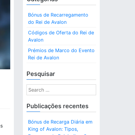
Bónus de Recarregamento
do Rei de Avalon
Códigos de Oferta do Rei de
Avalon
Prémios de Marco do Evento
Rei de Avalon
Pesquisar
S
e
a
Publicações recentes
r
c
Bónus de Recarga Diária em
h
os
King of Avalon: Tipos,
f