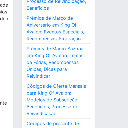
Processo de Reivindicação,
o
dade
Benefícios
r
mios
:
Prémios de Marco de
ade e
Aniversário em King Of
Avalon: Eventos Especiais,
Recompensas, Expiração
Prémios de Marco Sazonal
em King Of Avalon: Temas
de Férias, Recompensas
Únicas, Dicas para
Reivindicar
Códigos de Oferta Mensais
para King Of Avalon:
Modelos de Subscrição,
ente
Benefícios, Processo de
Reivindicação
Códigos de presente de