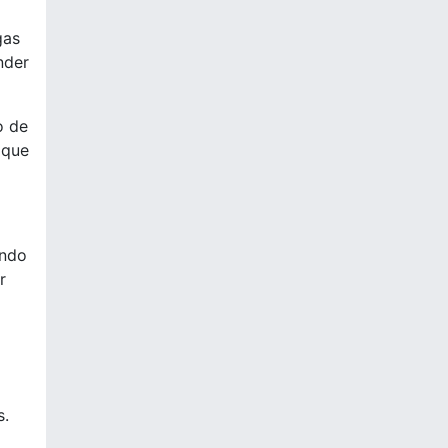
gas
nder
o de
 que
ando
r
s.