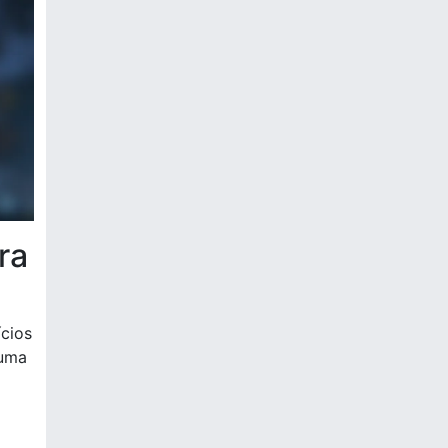
ra
cios
 uma